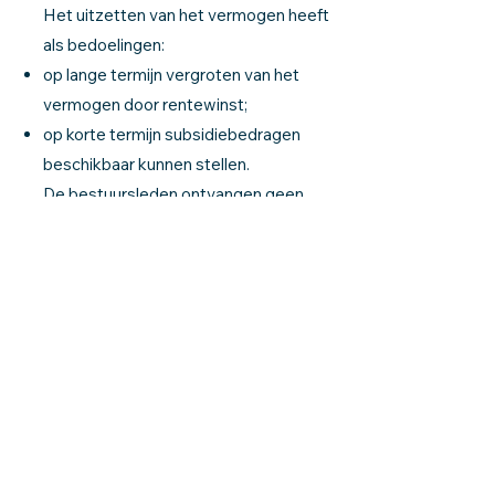
Het uitzetten van het vermogen heeft
als bedoelingen:
op lange termijn vergroten van het
vermogen door rentewinst;
op korte termijn subsidiebedragen
beschikbaar kunnen stellen.
De bestuursleden ontvangen geen
vacatiegelden. Alleen vergoedingen
voor gemaakte onkosten zijn
toegestaan. Daarnaast zijn
administratiekosten mogelijk voor het
secretariaat.
4
Besteding van het